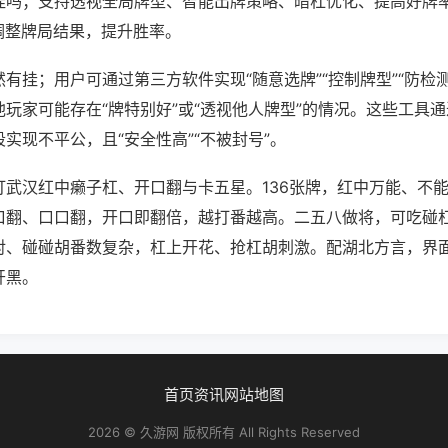
挂吗；支持透视全局牌型、智能出牌策略、暗杠优化、提高好牌
调整牌局结果，提升胜率。
有挂；用户可通过第三方软件实现“随意选牌”“控制牌型”“防检
玩家可能存在“牌特别好”或“透视他人牌型”的情况。这些工具
实现不平公，且“安全性高”“不被封号”。
打武汉红中癞子杠、开口翻与卡五星。136张牌，红中万能、不
口翻、口口翻，开口即翻倍，越打番越高。二五八做将，可吃碰
对、碰碰胡番数复杂，杠上开花、抢杠胡刺激。配湖北方言，界
开黑。
首页
资讯
网站地图
2026 © 久游网 版权所有 All Rights Reserved