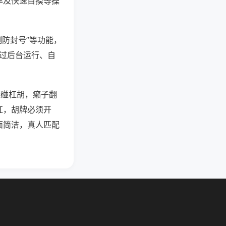
率及快速自摸等操
测防封号”等功能，
通过后台运行、自
能碰杠胡，癞子翻
杠，胡牌必须开
面简洁，真人匹配