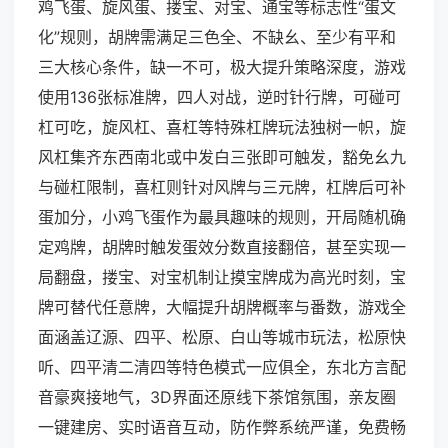
鸡飞蛋、旋风蛋、搂宝、对宝、通宝等标志性“蛋文
化”规则，胡牌需满足三色全、不缺幺、至少有平和
三大核心条件，缺一不可，极大提升策略深度，游戏
使用136张标准牌，四人对战，逆时针行牌，可碰可
杠可吃，旋风杠、喜杠等特殊杠牌玩法独树一帜，旋
风杠集齐东西南北或中发白三张即可触发，豁免幺九
与碰杠限制，喜杠则针对风牌与三元牌，杠牌后可补
蛋加分，小鸡飞蛋作为最具趣味的规则，开局随机确
定鸡牌，胡牌时触发蛋效分数直接翻倍，甚至实现一
局翻盘，搂宝、对宝机制让摸宝牌成为高光时刻，宝
牌可替代任意牌，大幅提升胡牌概率与番数，游戏全
面涵盖辽源、四平、松原、白山等城市玩法，松原快
听、四平清二清四等特色模式一应俱全，东北方言配
音豪爽接地气，3D界面还原线下茶馆氛围，亲友圈
一键建房、实时语音互动，防作弊系统严谨，免费畅