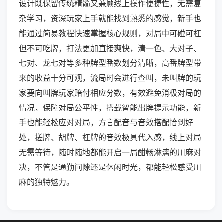
设计既保留传统精髓又兼顾线上操作便捷性，无需复
杂学习，资深玩家上手就能找到熟悉的感觉，新手也
能通过简易教程快速掌握核心规则，对局中可碰可杠
但不可吃牌，打法更加直接爽快，清一色、大对子、
七对、龙七对等多种牌型番数划分清晰，高番牌型带
来的收益十分可观，流局时会进行查叫，未叫牌的玩
家要向叫牌玩家赔付相应分数，有效避免消极对局的
情况，保障对局公平性，搭载智能出牌提示功能，新
手也能轻松应对对局，方言配音与音效搭配恰到好
处，搓牌、胡牌、杠牌的音效极具代入感，线上对局
无需等待，随时随地都能开启一局酣畅淋漓的川麻对
决，不管是通勤间隙还是休闲时光，都能轻松感受川
麻的独特魅力。