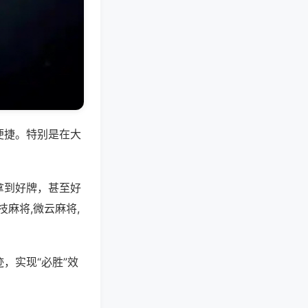
便捷。特别是在大
拿到好牌，甚至好
麻将,微云麻将,
，实现“必胜”效
。