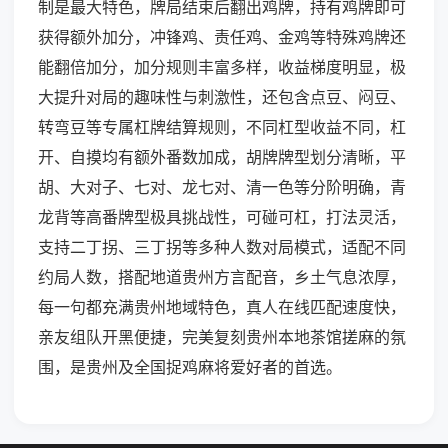
制是最大特色，牌局结束后翻出鸡牌，持有鸡牌即可
获得额外加分，冲锋鸡、责任鸡、金鸡等特殊鸡牌还
能翻倍加分，加分规则丰富多样，收益梯度明显，极
大提升对局的趣味性与刺激性，还包含点豆、闷豆、
转弯豆等专属杠牌结算规则，不同杠型收益不同，杠
开、自摸均有额外番数加成，胡牌牌型划分清晰，平
胡、大对子、七对、龙七对、清一色等分阶明确，青
龙背等高番牌型极具挑战性，可碰可杠，打法灵活，
支持二丁拐、三丁拐等多种人数对局模式，适配不同
约局人数，搭配地道贵州方言配音，乡土气息浓厚，
每一句都充满贵州地域特色，真人在线匹配速度快，
亲友组队开黑便捷，完美复刻贵州本地茶馆搓麻的氛
围，是贵州及全国捉鸡麻将爱好者的首选。