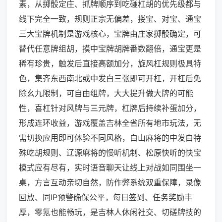
素，从掷骰定庄、抓牌顺序到吃碰杠胡的优先级都与
线下完全一致，规则正宗无偏差，搂宝、对宝、通宝
三大宝牌机制是游戏核心，宝牌由庄家掷骰确定，可
替代任意牌组胡，摸中宝牌胡牌番数翻倍，通宝更是
稀有珍贵，触发后直接高额加分，旋风杠规则极具特
色，集齐东西南北或中发白三张即可开杠，开杠后免
除幺九限制，可自由组牌，大大提升做大牌的可能
性，喜杠针对风牌与三元牌，杠牌后持续补蛋加分，
形成连环收益，游戏覆盖吉林全省所有地市玩法，无
需切换应用即可体验不同风格，白山麻将的中发白特
殊吃胡规则、辽源麻将的慢听机制、松原快听的快宝
模式应有尽有，实时语音聊天让线上对战如同围坐一
桌，方言互动亲切自然，防作弊系统双重保障，录像
回放、同IP预警确保公平，每日签到、任务奖励丰
厚，零氪也能畅玩，是吉林人休闲社交、切磋牌技的