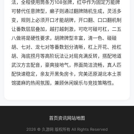
法，全程使用筒条万108张牌，红中作为固定万能牌
可替代任意牌型，癞子则通过翻牌随机生成，灵活多
变，规则上必须开口才能胡牌，开口翻、口口翻机制
让番数层层叠加，越打越刺激，可吃可碰可杠，二五
八做将是硬性要求，胡牌牌型丰富，清一色、碰碰
胡、七对、龙七对等番数划分清晰，杠上开花、抢杠
胡、海底捞月等高阶玩法让对局充满反转，搭配地道
武汉方言配音，豪爽接地气，界面简洁流畅，真人匹
配快速稳定，亲友开黑免房卡，完美还原湖北本土茶
馆搓麻的热闹氛围，兼顾休闲娱乐与竞技策略性。
首页
资讯
网站地图
2026 © 久游网 版权所有 All Rights Reserved