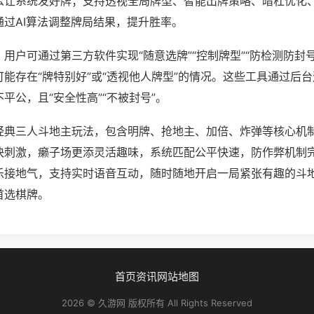
么让系统发好牌；支持透视全局牌型、智能出牌策略、暗杠优化
通过AI算法调整牌局结果，提升胜率。
用户可通过第三方软件实现“随意选牌”“控制牌型”“防检测防封
能存在“牌特别好”或“透视他人牌型”的情况。这些工具通过后
平公，且“安全性高”“不被封号”。
经典三人斗地主玩法，包含明牌、抢地主、加倍、炸弹等核心机
快刺激，癞子场更添灵活趣味，系统匹配公平快速，防作弊机制
乐接地气，支持实时语音互动，随时随地开启一局紧张有趣的斗
首选棋牌。
首页
资讯
网站地图
2026 © 久游网 版权所有 All Rights Reserved