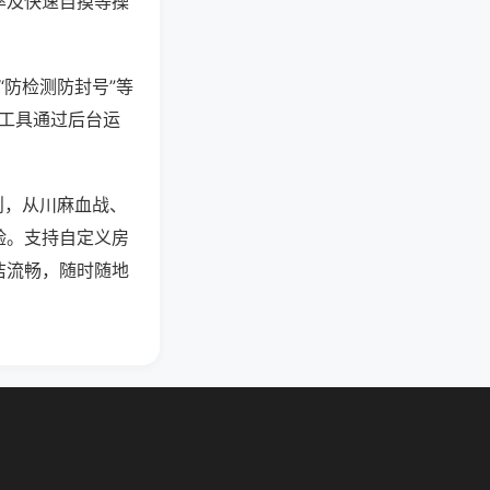
率及快速自摸等操
“防检测防封号”等
些工具通过后台运
则，从川麻血战、
验。支持自定义房
洁流畅，随时随地