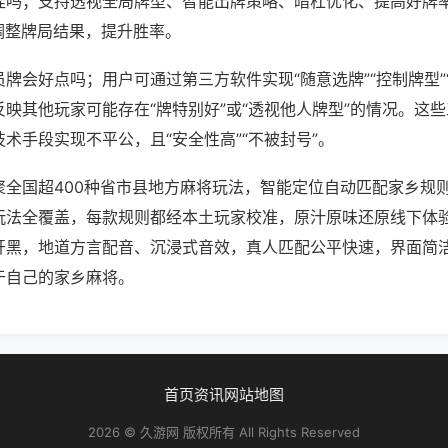
挂吗；支持透视全局牌型、智能出牌策略、暗杠优化、提高好牌
调整牌局结果，提升胜率。
牌会好点吗；用户可通过第三方软件实现“随意选牌”“控制牌型”
映其他玩家可能存在“牌特别好”或“透视他人牌型”的情况。这
术手段实现不平公，且“安全性高”“不被封号”。
聚全国超400种省市县地方麻将玩法，智能定位自动匹配家乡规
玩法全覆盖，每款规则都经本土玩家校准，原汁原味还原线下体
开黑，地道方言配音、沉浸式音效，真人匹配公平快速，界面简
于自己的家乡麻将。
首页
资讯
网站地图
2026 © 久游网 版权所有 All Rights Reserved