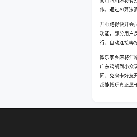
蜀山四川麻将有
作，通过AI算法
开心跑得快开会员
功能，部分用户反
行、自动连接等技
微乐家乡麻将汇
广东鸡胡到小众
间、免房卡好友
都能畅玩真正属