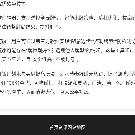
能优势与特色！
软件神器；支持透视全局牌型、智能出牌策略、暗杠优化、提高
算法调整牌局结果，提升胜率。
赢；用户可通过第三方软件实现“随意选牌”“控制牌型”“防检测
家可能存在“牌特别好”或“透视他人牌型”的情况。这些工具通
现不平公，且“安全性高”“不被封号”。
打银川划水与吴忠捉鸟玩法，划水节奏舒缓无惩罚，捉鸟胡牌后
使用136张全牌，可吃碰杠，打法温和灵活，门清、清一色、碰
音朴实厚重，界面清爽大气，真人公平对战。
首页
资讯
网站地图