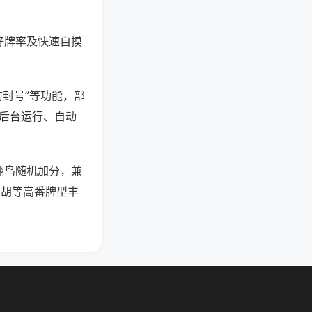
好牌率及快速自摸
防封号”等功能，部
过后台运行、自动
翻鸟随机加分，兼
碰胡等高番牌型丰