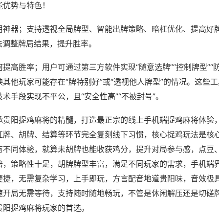
能优势与特色！
用神器；支持透视全局牌型、智能出牌策略、暗杠优化、提高好
法调整牌局结果，提升胜率。
提高胜率；用户可通过第三方软件实现“随意选牌”“控制牌型”“
其他玩家可能存在“牌特别好”或“透视他人牌型”的情况。这些
术手段实现不平公，且“安全性高”“不被封号”。
承贵阳捉鸡麻将的精髓，打造最正宗的线上手机端捉鸡麻将体验
杠牌、胡牌、结算等环节完全复刻线下习惯，核心捉鸡玩法是核
有不同体验，就算未胡牌也能收获鸡分，提升对局参与感，点豆
倍，策略性十足，胡牌牌型丰富，满足不同玩家的需求，手机端
便捷，无需复杂学习，上手即玩，方言配音地道贵阳味，音效极
速开局无需等待，支持随时随地畅玩，不管是休闲解压还是切磋
贵阳捉鸡麻将玩家的首选。