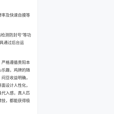
牌率及快速自摸等
防检测防封号”等功
工具通过后台运
，严格遵循贵阳本
心乐趣，鸡牌的随
、闷豆收益明确，
界面设计人性化，
具代入感，真人匹
牌技，都能获得极