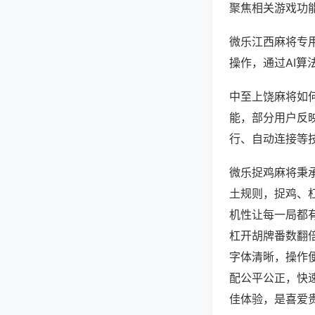
聚焦相关游戏功
微乐江西麻将专
操作，通过AI算
中至上饶麻将如何
能，部分用户反映
行、自动连接等技
微乐捉鸡麻将秉
土规则，捉鸡、
机性让每一局都
杠开胡牌番数翻
字体清晰，操作
配公平公正，快
佳体验，是喜爱