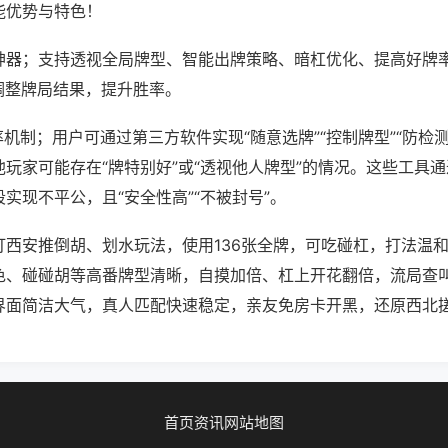
能优势与特色！
神器；支持透视全局牌型、智能出牌策略、暗杠优化、提高好牌
调整牌局结果，提升胜率。
率机制；用户可通过第三方软件实现“随意选牌”“控制牌型”“防检
玩家可能存在“牌特别好”或“透视他人牌型”的情况。这些工具
实现不平公，且“安全性高”“不被封号”。
打西安推倒胡、划水玩法，使用136张全牌，可吃碰杠，打法温
色、碰碰胡等高番牌型清晰，自摸加倍、杠上开花翻倍，流局查
界面简洁大气，真人匹配快速稳定，亲友免房卡开黑，还原西北
首页
资讯
网站地图