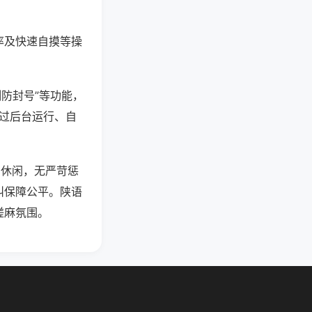
率及快速自摸等操
测防封号”等功能，
通过后台运行、自
和休闲，无严苛惩
叫保障公平。陕语
搓麻氛围。