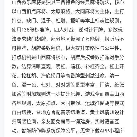
山西微乐麻将是独具三晋特色的经典麻将玩法，核心
以山西扣点麻将、太原麻将、大同麻将为主体，主打
扣点、缺门、混子、杠爆、报听等本土标志性规则，
使用136张标准牌，四人对战，逆时针行牌，多数玩
法要求缺门胡牌，部分地区带混子万能牌，报听后不
可换牌，胡牌番数翻倍，极大提升策略性与公平性，
扣点机制是山西麻将核心，胡牌后按番数扣减对手分
数，结算清晰直观，明杠、暗杠、补杠齐全，杠上开
花、抢杠胡、海底捞月等高番牌型刺激过瘾，清一
色、混一色、七对、对对胡等番型丰富，门清、绝张
加番等附加规则进一步提升乐趣，游戏全面覆盖山西
各地规则，太原扣点、大同带混、运城推倒胡等模式
自由切换，晋地方言配音亲切地道，黄土风情UI设计
归属感拉满，亲友圈免房号一键建房，实时语音互
动，智能防作弊系统保障公平，无需下载APP小程序