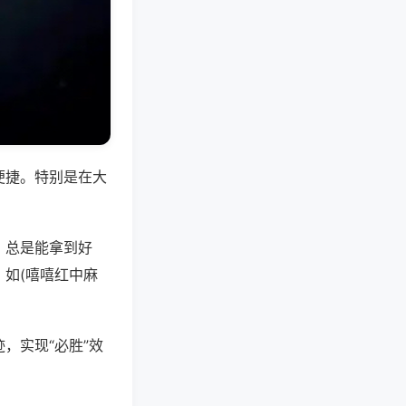
便捷。特别是在大
，总是能拿到好
如(嘻嘻红中麻
，实现“必胜”效
。