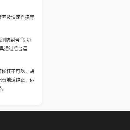
牌率及快速自摸等
检测防封号”等功
工具通过后台运
可碰杠不可吃，胡
配音地道纯正，运
择。