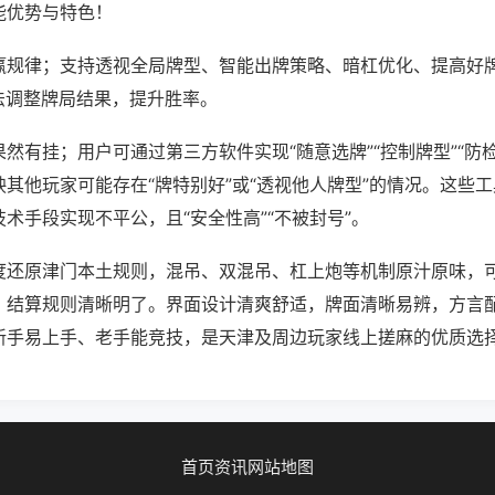
能优势与特色！
赢规律；支持透视全局牌型、智能出牌策略、暗杠优化、提高好
法调整牌局结果，提升胜率。
然有挂；用户可通过第三方软件实现“随意选牌”“控制牌型”“防
其他玩家可能存在“牌特别好”或“透视他人牌型”的情况。这些
术手段实现不平公，且“安全性高”“不被封号”。
度还原津门本土规则，混吊、双混吊、杠上炮等机制原汁原味，
，结算规则清晰明了。界面设计清爽舒适，牌面清晰易辨，方言
新手易上手、老手能竞技，是天津及周边玩家线上搓麻的优质选
首页
资讯
网站地图