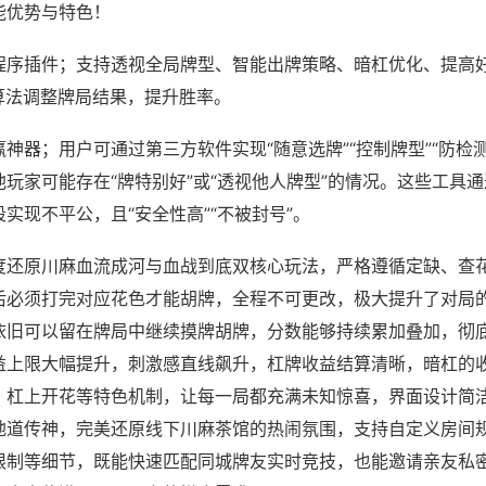
能优势与特色！
程序插件；支持透视全局牌型、智能出牌策略、暗杠优化、提高
算法调整牌局结果，提升胜率。
神器；用户可通过第三方软件实现“随意选牌”“控制牌型”“防检
玩家可能存在“牌特别好”或“透视他人牌型”的情况。这些工具
实现不平公，且“安全性高”“不被封号”。
度还原川麻血流成河与血战到底双核心玩法，严格遵循定缺、查
后必须打完对应花色才能胡牌，全程不可更改，极大提升了对局
依旧可以留在牌局中继续摸牌胡牌，分数能够持续累加叠加，彻
益上限大幅提升，刺激感直线飙升，杠牌收益结算清晰，暗杠的
、杠上开花等特色机制，让每一局都充满未知惊喜，界面设计简
地道传神，完美还原线下川麻茶馆的热闹氛围，支持自定义房间
限制等细节，既能快速匹配同城牌友实时竞技，也能邀请亲友私