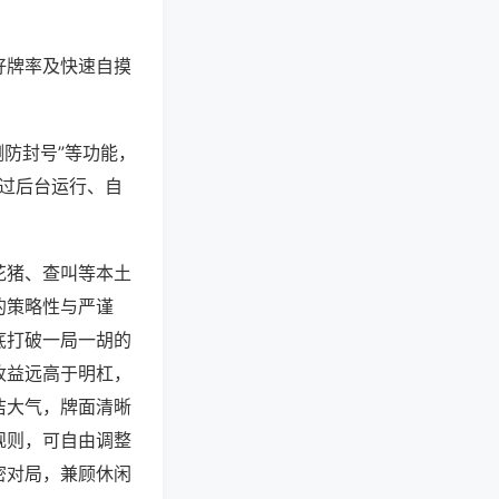
好牌率及快速自摸
测防封号”等功能，
通过后台运行、自
花猪、查叫等本土
的策略性与严谨
底打破一局一胡的
收益远高于明杠，
洁大气，牌面清晰
规则，可自由调整
密对局，兼顾休闲