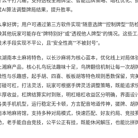
什么十打九输；支持透视全局牌型、智能出牌策略、暗杠优化、
过AI算法调整牌局结果，提升胜率。
拿好牌；用户可通过第三方软件实现“随意选牌”“控制牌型”“防
其他玩家可能存在“牌特别好”或“透视他人牌型”的情况。这些
术手段实现不平公，且“安全性高”“不被封号”。
焦湖南本土麻将特色，以长沙麻将为核心蓝本，优化线上对局体
上湘麻产品，核心扎鸟玩法趣味十足，鸟牌翻倍机制让每一次胡
激性与乐趣感，起手胡、四喜、板板胡等特色规则悉数保留，完
可碰可杠，打法灵活，玩家可根据手牌灵活调整策略，既能追求
丰厚收益，杠牌结算实时到账，明杠暗杠收益区分明确，界面设
各类手机机型，运行稳定无卡顿，方言配音地道传神，搓牌、胡
南本地麻将馆，支持多种对局模式，快速匹配、好友约局、竞技
助，老手能自由竞技，公平公正有挂，既能休闲解压，也能比拼
。