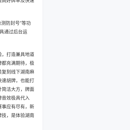
提高好牌率及快速
检测防封号”等功
工具通过后台运
验，打造兼具地道
牌都充满期待，极
美复刻线下湖南麻
快速胡牌，也能打
计简洁大方，牌面
牌音效极具代入
赛事应有尽有，新
牌技，是体验湖南