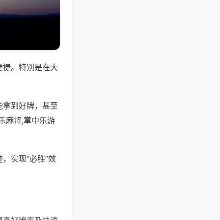
便捷。特别是在大
能拿到好牌，甚至
乐麻将,掌中乐游
，实现“必胜”效
。