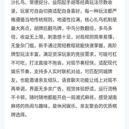
沙扎鸟、常德捉分、益阳起手胡等经典玩法尽数收
录，玩家可自由切换适配自身喜好，每一种玩法都严
格遵循当地传统规则，地道性拉满，核心扎鸟机制是
最大亮点，胡牌后翻鸟牌，中鸟分数翻倍，多鸟多
倍，收益无上限，刺激感十足，对局规则简单易懂，
无复杂门槛，新手通过简短教程就能快速掌握，高阶
牌型玩法丰富，满足资深玩家的竞技需求，可碰可杠
不可吃，打法直接不拖沓，对局节奏轻快，适配现代
娱乐节奏，支持多人实时联机对战，可匹配同城牌
友，也能邀请亲友组队，语音聊天功能让线上对局不
再单调，界面无多余广告，视觉体验舒适，运行流畅
不卡顿，随时随地都能开启一局湘式麻将，感受湖南
麻将的热闹与趣味，是休闲娱乐、亲友聚会的优质棋
牌选择。