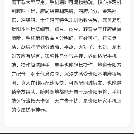
需下载大型应用，手机端即可流畅畅玩，核心捉鸡机
制趣味十足，牌局结束翻鸡牌，鸡牌加分、金鸡翻
倍，冲锋鸡、责任鸡等特色规则悉数保留，完美复刻
贵阳本地玩法细节，点豆、闷豆、转弯豆等杠牌结算
清晰，明杠暗杠收益区分明确，可碰可杠，打法灵
活，胡牌牌型划分清晰，平胡、大对子、七对、龙七
对等应有尽有，策略性与运气并存，界面适配手机
端，操作简洁顺手，单手也能轻松操作，地道贵阳方
言配音，乡土气息浓厚，沉浸式感受贵阳本地麻将氛
围，真人在线匹配速度快，可匹配同城牌友，也能邀
请亲友组队，随时随地都能开启一局贵阳麻将，手机
端运行流畅无卡顿，无广告干扰，是贵阳玩家手机上
的专属搓麻神器。