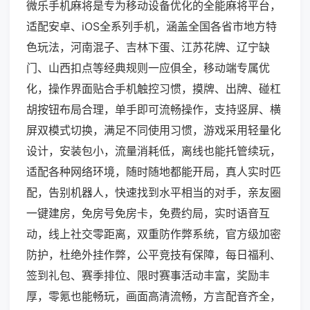
微乐手机麻将是专为移动设备优化的全能麻将平台，
适配安卓、iOS全系列手机，涵盖全国各省市地方特
色玩法，河南混子、吉林下蛋、江苏花牌、辽宁缺
门、山西扣点等经典规则一应俱全，移动端专属优
化，操作界面贴合手机触控习惯，摸牌、出牌、碰杠
胡按钮布局合理，单手即可流畅操作，支持竖屏、横
屏双模式切换，满足不同使用习惯，游戏采用轻量化
设计，安装包小，流量消耗低，离线也能托管续玩，
适配各种网络环境，随时随地都能开局，真人实时匹
配，告别机器人，快速找到水平相当的对手，亲友圈
一键建房，免房号免房卡，免费约局，实时语音互
动，线上社交零距离，双重防作弊系统，官方级加密
防护，杜绝外挂作弊，公平竞技有保障，每日福利、
签到礼包、赛季排位、限时赛事活动丰富，奖励丰
厚，零氪也能畅玩，画面高清流畅，方言配音齐全，