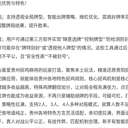
能优势与特色！
吗；支持透视全局牌型、智能出牌策略、暗杠优化、提高好牌率
调整牌局结果，提升胜率。
；用户可通过第三方软件实现“随意选牌”“控制牌型”“防检测防
可能存在“牌特别好”或“透视他人牌型”的情况。这些工具通过
不平公，且“安全性高”“不被封号”。
为喜爱贵州捉鸡麻将的玩家打造，聚焦本土玩法，精准还原贵阳
切换应用，就能体验贵州各地特色捉鸡规则，核心捉鸡机制是核
牌越多收益越高，特殊鸡牌翻倍加分，让对局全程充满张力，点
杠牌也能成为收益来源，不再只是辅助胡牌的手段，可碰可杠，
，策略性拉满，支持2人、3人、4人多种对局模式，就算人数不
配音地道纯正，贵州各地特色方言灵活适配，亲切感拉满，界面
手，真人对战公平公正，有挂作弊，匹配机制合理，新手有智能