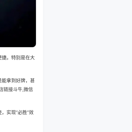
便捷。特别是在大
是能拿到好牌，甚
信链接斗牛,微信
，实现“必胜”效
。