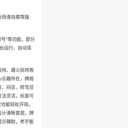
及快速自摸等操
封号”等功能，部分
后台运行、自动连
捉鸡、遵义捉鸡等
心乐趣所在，牌局
豆、闷豆、转弯豆
打法灵活，玩家可
足也能轻松开局，
设计清晰直观，牌
提示辅助，老手能