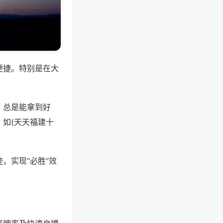
便捷。特别是在大
，总是能拿到好
如(天天福建十
，实现“必胜”效
。