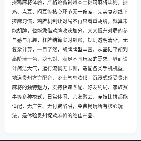
捉鸡麻将体验，严格遵循贵州本土捉鸡麻将规则，捉
鸡、点豆、闷豆等核心环节无一偏差，完美复刻线下
搓麻习惯，鸡牌机制让对局不再只看重胡牌，就算未
能胡牌，也能凭借鸡牌收获加分，大大提升对局的参
与感与乐趣，杠牌结算实时到账，规则透明清晰，无
复杂计算，一目了然，胡牌牌型丰富，从基础平胡到
高阶清一色、龙七对，满足不同玩家的需求，界面设
计简洁大气，运行流畅无卡顿，适配各类手机机型，
地道贵州方言配音，乡土气息浓郁，沉浸式感受贵州
麻将的独特魅力，支持快速匹配、好友约局、家族赛
事等多种模式，日常休闲、亲友聚会、竞技比拼都能
适配，无广告、无付费陷阱，免费畅玩所有核心玩
法，是体验贵州捉鸡麻将的绝佳产品。