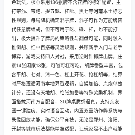
色玩法，核心采用136张牌不含花牌的标准配置，主
打带混、带跑、捉五魁、杠呲、黑七等河南本土标志
性规则，每局随机确定混子牌，混子可作为万能牌替
代任意牌组胡，但不可用于吃、碰、杠，也不能打
出，极大提升了牌局的策略性与翻盘可能，同时融入
推倒胡、红中百搭等灵活规则，兼顾新手入门与老手
博弈，游戏支持四人对战，采用逆时针抓牌出牌，庄
家14张闲家13张，可碰可杠可吃，胡牌番型丰富，包
含平胡、七对、清一色、杠上开花、抢杠胡等，结算
时严格遵循河南本地算番逻辑，自摸加倍、点炮单独
计分，还设有天地胡、绝张加番等特殊奖励机制，界
面搭载河南方言配音，3D牌桌质感逼真，支持亲友
圈一键建房、实时语音互动，内置双重防作弊系统与
录像回放功能，确保公平竞技，无论是郑州、洛阳、
开封等城市玩法都能精准适配，让玩家足不出户就能