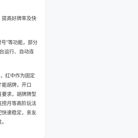
、提高好牌率及快
封号”等功能，部分
后台运行、自动连
牌，红中作为固定
才能胡牌，开口
性要求，胡牌牌型
底捞月等高阶玩法
配快速稳定，亲友
性。