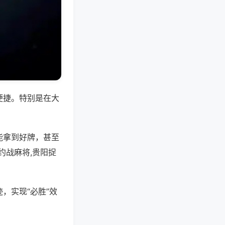
便捷。特别是在大
能拿到好牌，甚至
约战麻将,贵阳捉
，实现“必胜”效
。