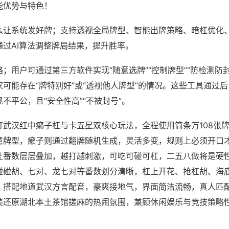
能优势与特色！
么让系统发好牌；支持透视全局牌型、智能出牌策略、暗杠优化
通过AI算法调整牌局结果，提升胜率。
；用户可通过第三方软件实现“随意选牌”“控制牌型”“防检测防
可能存在“牌特别好”或“透视他人牌型”的情况。这些工具通过
不平公，且“安全性高”“不被封号”。
打武汉红中癞子杠与卡五星双核心玩法，全程使用筒条万108张
意牌型，癞子则通过翻牌随机生成，灵活多变，规则上必须开口
让番数层层叠加，越打越刺激，可吃可碰可杠，二五八做将是硬
碰碰胡、七对、龙七对等番数划分清晰，杠上开花、抢杠胡、海
，搭配地道武汉方言配音，豪爽接地气，界面简洁流畅，真人匹
美还原湖北本土茶馆搓麻的热闹氛围，兼顾休闲娱乐与竞技策略