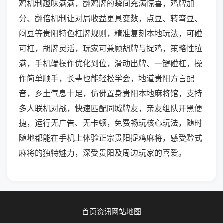
鸡机制趣味满满，翻鸡牌的瞬间充满惊喜，鸡牌加
分、翻倍机制让对局收益更具变数，点豆、转弯豆、
闷豆等贵阳特色杠牌规则，精准复刻本地玩法，可碰
可杠，胡牌灵活，玩家可兼顾胡牌与捉鸡，策略性拉
满，手机端操作优化到位，滑动出牌、一键碰杠，操
作简单顺手，长辈也能轻松学会，地道贵阳方言配
音，乡土气息十足，仿佛置身贵阳本地麻将馆，支持
多人联机对战，快速匹配同城牌友，亲友组队开黑便
捷，运行无广告、无卡顿，免费畅玩核心玩法，随时
随地都能在手机上体验正宗贵阳捉鸡麻将，感受黔式
麻将的独特魅力，深受贵阳及周边玩家的喜爱。
首页
资讯
网站地图