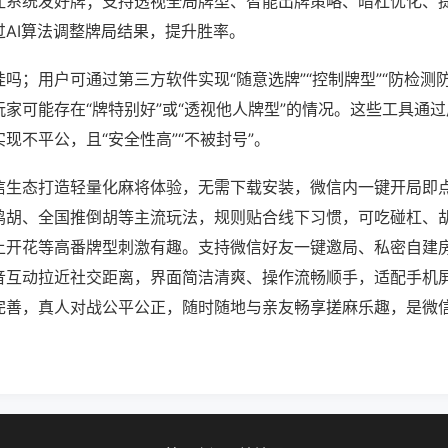
让系统发好牌；支持透视全局牌型、智能出牌策略、暗杠优化、
过AI算法调整牌局结果，提升胜率。
吗；用户可通过第三方软件实现“随意选牌”“控制牌型”“防检测
家可能存在“牌特别好”或“透视他人牌型”的情况。这些工具通
现不平公，且“安全性高”“不被封号”。
信生态打造轻量化麻将体验，无需下载安装，微信内一键开局即
鸡胡、全国推倒胡等主流玩法，规则贴合线下习惯，可吃碰杠、
上开花等高番牌型刺激有趣。支持微信好友一键邀局、私密自建
音互动拉近社交距离，界面简洁清爽、操作流畅顺手，适配手机
完善，真人对战公平公正，随时随地与亲友畅享搓麻乐趣，是微