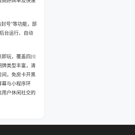
提高好牌率及快速
防封号”等功能，部
过后台运行、自动
点即玩，覆盖四川
胡牌类型丰富，清
房间，免房卡开黑
屏幕与小程序环
信用户休闲社交的