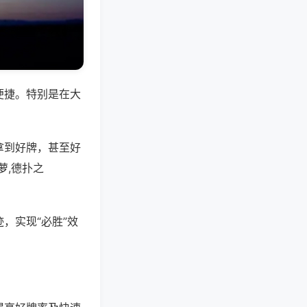
便捷。特别是在大
拿到好牌，甚至好
萝,德扑之
，实现“必胜”效
。