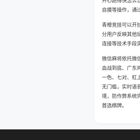
开心跑得快怎么
自摸等操作，通
青橙竞技可以开挂
分用户反映其他玩
连接等技术手段实
微信麻将依托微
血战到底、广东
一色、七对、杠
无门槛，实时语
境，防作弊系统
首选棋牌。