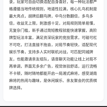
录，玩家可自由切换适配自身喜好，每一种玩法都严
格遵循当地传统规则，地道性拉满，核心扎鸟机制是
最大亮点，胡牌后翻鸟牌，中鸟分数翻倍，多鸟多
倍，收益无上限，刺激感十足，对局规则简单易懂，
无复杂门槛，新手通过简短教程就能快速掌握，高阶
牌型玩法丰富，满足资深玩家的竞技需求，可碰可杠
不可吃，打法直接不拖沓，对局节奏轻快，适配现代
娱乐节奏，支持多人实时联机对战，可匹配同城牌
友，也能邀请亲友组队，语音聊天功能让线上对局不
再单调，界面无多余广告，视觉体验舒适，运行流畅
不卡顿，随时随地都能开启一局湘式麻将，感受湖南
麻将的热闹与趣味，是休闲娱乐、亲友聚会的优质棋
牌选择。