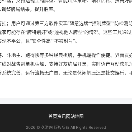
用神器；支持透视全局牌型、智能出牌策略、暗杠优化、提高好
法调整牌局结果，提升胜率。
挂；用户可通过第三方软件实现“随意选牌”“控制牌型”“防检测
家可能存在“牌特别好”或“透视他人牌型”的情况。这些工具通
现不平公，且“安全性高”“不被封号”。
将、斗地主、跑得快等多种经典棋牌，手机端操作便捷、界面友
在线对战告别单机枯燥，支持好友约局开黑，实时语音互动欢乐
弊系统完善，运行流畅无广告，无论是休闲解压还是社交娱乐，
首页
资讯
网站地图
2026 © 久游网 版权所有 All Rights Reserved