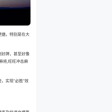
便捷。特别是在大
到好牌，甚至好像
麻将,旺旺冲击麻
，实现“必胜”效
。