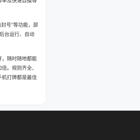
牌率及快速自摸等
防封号”等功能，部
过后台运行、自动
好，随时随地都能
加倍。规则齐全、
手机打牌都是最佳