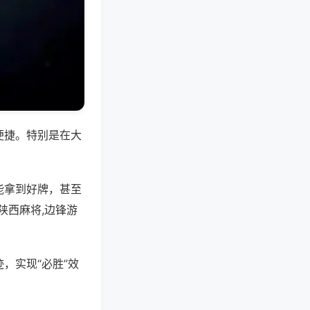
便捷。特别是在大
能拿到好牌，甚至
陕西麻将,边锋游
，实现“必胜”效
。