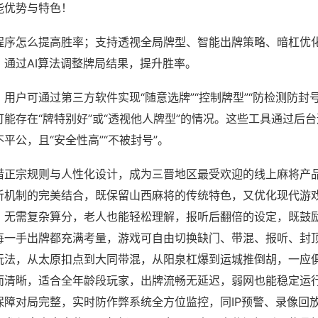
能优势与特色！
程序怎么提高胜率；支持透视全局牌型、智能出牌策略、暗杠优
，通过AI算法调整牌局结果，提升胜率。
用户可通过第三方软件实现“随意选牌”“控制牌型”“防检测防封
能存在“牌特别好”或“透视他人牌型”的情况。这些工具通过后
平公，且“安全性高”“不被封号”。
借正宗规则与人性化设计，成为三晋地区最受欢迎的线上麻将产
听机制的完美结合，既保留山西麻将的传统特色，又优化现代游
，无需复杂算分，老人也能轻松理解，报听后翻倍的设定，既鼓
每一手出牌都充满考量，游戏可自由切换缺门、带混、报听、封
玩法，从太原扣点到大同带混，从阳泉杠爆到运城推倒胡，一应
而清晰，适合全年龄段玩家，出牌流畅无延迟，弱网也能稳定运
保障对局完整，实时防作弊系统全方位监控，同IP预警、录像回