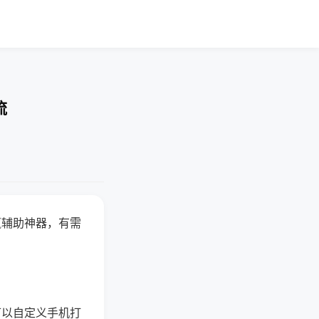
流
赢辅助神器，有需
可以自定义手机打