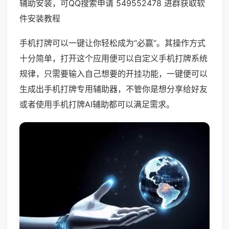
辅助安装，可QQ搜索申请 549552478 进群获取软
件安装教程
手机打牌可以一键让你轻松成为“必赢”。其操作方式
十分简单，打开这个应用便可以自定义手机打牌系统
规律，只需要输入自己想要的开挂功能，一键便可以
生成出手机打牌专用辅助器，不管你是想分享给好友
或者使用手机打牌AI辅助都可以满足需求。